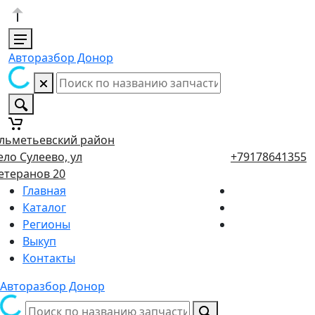
Авторазбор Донор
льметьевский район
ело Сулеево, ул
+79178641355
етеранов 20
Главная
Каталог
Регионы
Выкуп
Контакты
Авторазбор Донор