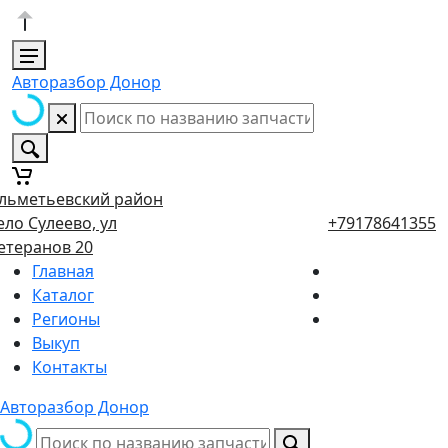
Авторазбор Донор
льметьевский район
ело Сулеево, ул
+79178641355
етеранов 20
Главная
Каталог
Регионы
Выкуп
Контакты
Авторазбор Донор