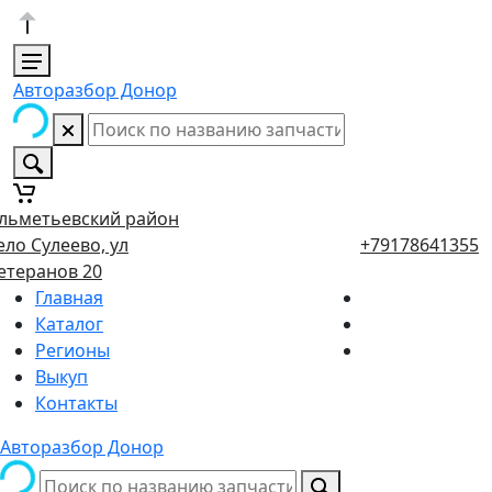
Авторазбор Донор
льметьевский район
ело Сулеево, ул
+79178641355
етеранов 20
Главная
Каталог
Регионы
Выкуп
Контакты
Авторазбор Донор