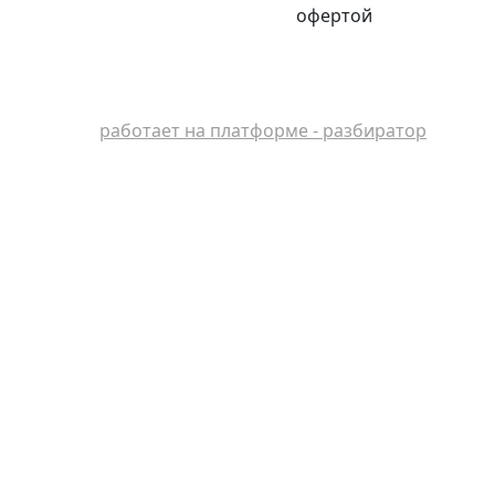
офертой
работает на платформе - разбиратор