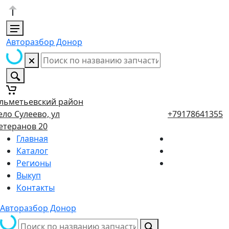
Авторазбор Донор
льметьевский район
ело Сулеево, ул
+79178641355
етеранов 20
Главная
Каталог
Регионы
Выкуп
Контакты
Авторазбор Донор