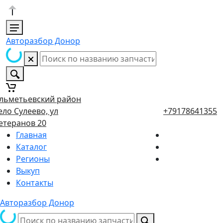
Авторазбор Донор
льметьевский район
ело Сулеево, ул
+79178641355
етеранов 20
Главная
Каталог
Регионы
Выкуп
Контакты
Авторазбор Донор