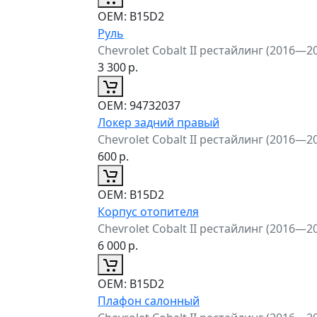
ОЕМ:
B15D2
Руль
Chevrolet Cobalt II рестайлинг (2016—2
3 300
р.
ОЕМ:
94732037
Локер задний правый
Chevrolet Cobalt II рестайлинг (2016—2
600
р.
ОЕМ:
B15D2
Корпус отопителя
Chevrolet Cobalt II рестайлинг (2016—2
6 000
р.
ОЕМ:
B15D2
Плафон салонный