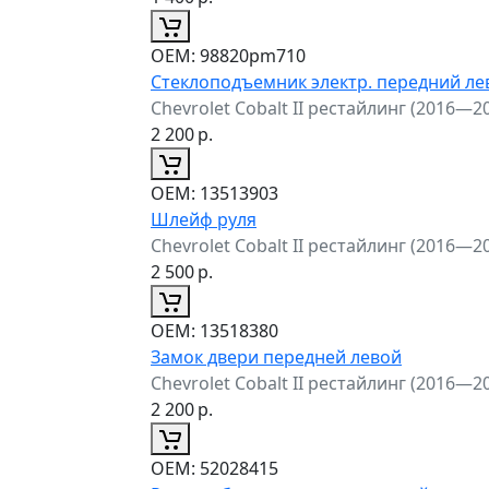
ОЕМ:
98820pm710
Стеклоподъемник электр. передний л
Chevrolet Cobalt II рестайлинг (2016—2
2 200
р.
ОЕМ:
13513903
Шлейф руля
Chevrolet Cobalt II рестайлинг (2016—2
2 500
р.
ОЕМ:
13518380
Замок двери передней левой
Chevrolet Cobalt II рестайлинг (2016—2
2 200
р.
ОЕМ:
52028415