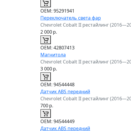
ОЕМ:
95291941
Переключатель света фар
Chevrolet Cobalt II рестайлинг (2016—2
2 000
р.
ОЕМ:
42807413
Магнитола
Chevrolet Cobalt II рестайлинг (2016—2
3 000
р.
ОЕМ:
94544448
Датчик ABS передний
Chevrolet Cobalt II рестайлинг (2016—2
700
р.
ОЕМ:
94544449
Датчик ABS передний