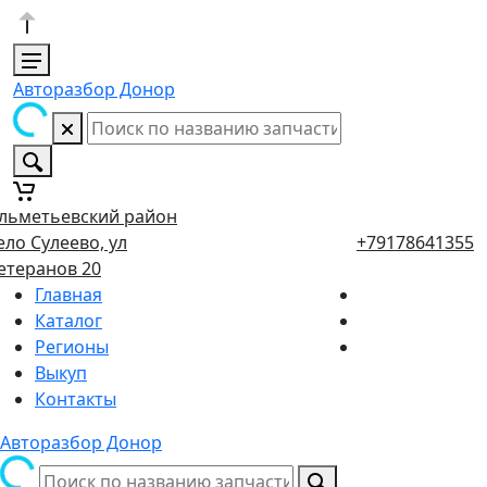
Авторазбор Донор
льметьевский район
ело Сулеево, ул
+79178641355
етеранов 20
Главная
Каталог
Регионы
Выкуп
Контакты
Авторазбор Донор