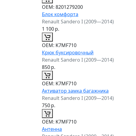
ОЕМ:
8201279200
Блок комфорта
Renault Sandero I (2009—2014)
1 100
р.
ОЕМ:
K7MF710
Крюк буксировочный
Renault Sandero I (2009—2014)
850
р.
ОЕМ:
K7MF710
Активатор замка багажника
Renault Sandero I (2009—2014)
750
р.
ОЕМ:
K7MF710
Антенна