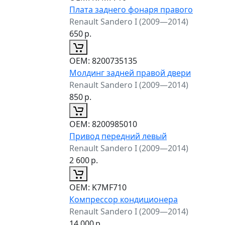
Плата заднего фонаря правого
Renault Sandero I (2009—2014)
650
р.
ОЕМ:
8200735135
Молдинг задней правой двери
Renault Sandero I (2009—2014)
850
р.
ОЕМ:
8200985010
Привод передний левый
Renault Sandero I (2009—2014)
2 600
р.
ОЕМ:
K7MF710
Компрессор кондиционера
Renault Sandero I (2009—2014)
14 000
р.