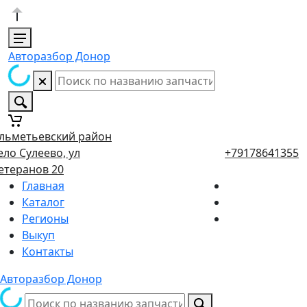
Авторазбор Донор
льметьевский район
ело Сулеево, ул
+79178641355
етеранов 20
Главная
Каталог
Регионы
Выкуп
Контакты
Авторазбор Донор