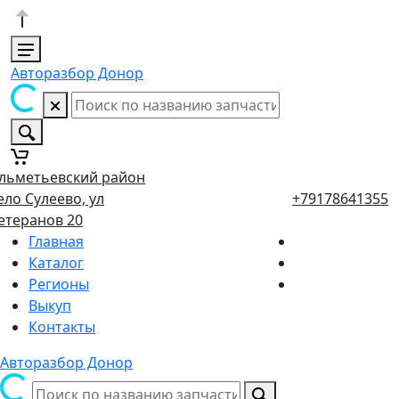
Авторазбор Донор
льметьевский район
ело Сулеево, ул
+79178641355
етеранов 20
Главная
Каталог
Регионы
Выкуп
Контакты
Авторазбор Донор