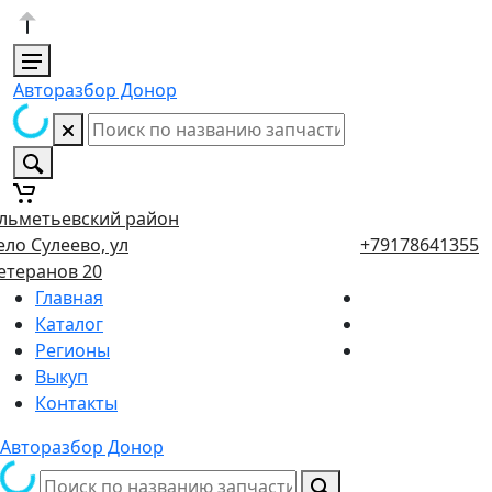
Авторазбор Донор
льметьевский район
ело Сулеево, ул
+79178641355
етеранов 20
Главная
Каталог
Регионы
Выкуп
Контакты
Авторазбор Донор