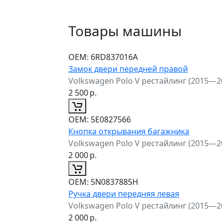
Товары машины
ОЕМ:
6RD837016A
Замок двери передней правой
Volkswagen Polo V рестайлинг (2015—2
2 500
р.
ОЕМ:
5E0827566
Кнопка открывания багажника
Volkswagen Polo V рестайлинг (2015—2
2 000
р.
ОЕМ:
5N0837885H
Ручка двери передняя левая
Volkswagen Polo V рестайлинг (2015—2
2 000
р.