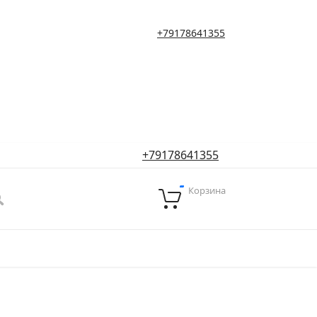
+79178641355
+79178641355
Корзина