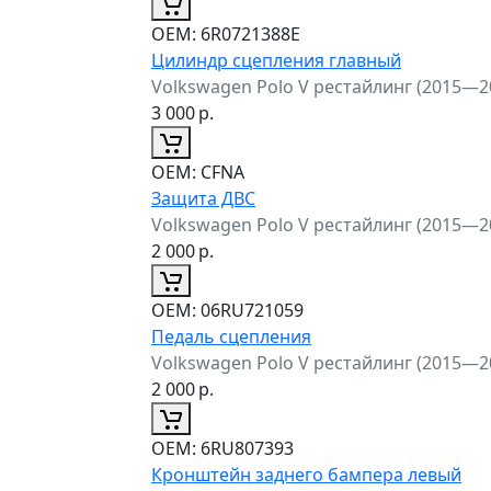
ОЕМ:
6R0721388E
Цилиндр сцепления главный
Volkswagen Polo V рестайлинг (2015—2
3 000
р.
ОЕМ:
CFNA
Защита ДВС
Volkswagen Polo V рестайлинг (2015—2
2 000
р.
ОЕМ:
06RU721059
Педаль сцепления
Volkswagen Polo V рестайлинг (2015—2
2 000
р.
ОЕМ:
6RU807393
Кронштейн заднего бампера левый