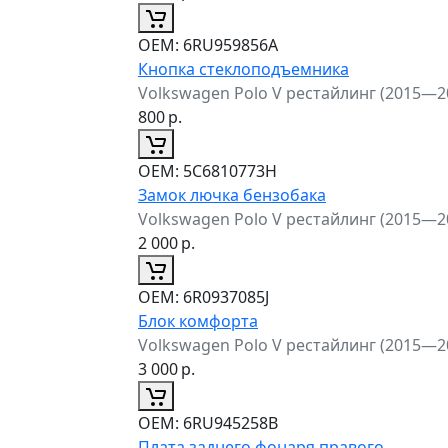
ОЕМ:
6RU959856A
Кнопка стеклоподъемника
Volkswagen Polo V рестайлинг (2015—2
800
р.
ОЕМ:
5C6810773H
Замок лючка бензобака
Volkswagen Polo V рестайлинг (2015—2
2 000
р.
ОЕМ:
6R0937085J
Блок комфорта
Volkswagen Polo V рестайлинг (2015—2
3 000
р.
ОЕМ:
6RU945258B
Плата заднего фонаря правого