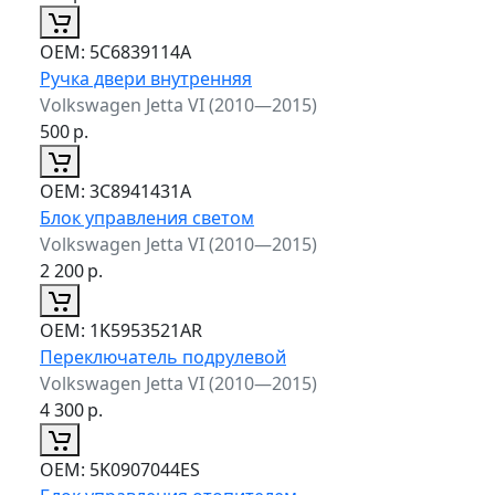
ОЕМ:
5C6839114A
Ручка двери внутренняя
Volkswagen Jetta VI (2010—2015)
500
р.
ОЕМ:
3C8941431A
Блок управления светом
Volkswagen Jetta VI (2010—2015)
2 200
р.
ОЕМ:
1K5953521AR
Переключатель подрулевой
Volkswagen Jetta VI (2010—2015)
4 300
р.
ОЕМ:
5K0907044ES