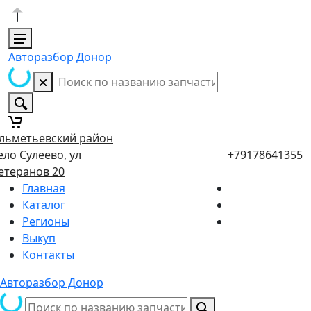
Авторазбор Донор
льметьевский район
ело Сулеево, ул
+79178641355
етеранов 20
Главная
Каталог
Регионы
Выкуп
Контакты
Авторазбор Донор