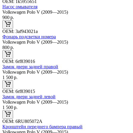
ОЕМ:
1k5955651
Насос омывателя
Volkswagen Polo V (2009—2015)
900
р.
ОЕМ:
3af943021a
Фонарь подсветки номера
Volkswagen Polo V (2009—2015)
800
р.
ОЕМ:
6rf839016
Замок двери задней правой
Volkswagen Polo V (2009—2015)
1 500
р.
ОЕМ:
6rf839015
Замок двери задней левой
Volkswagen Polo V (2009—2015)
1 500
р.
ОЕМ:
6RU805072A
Кронштейн переднего бампера правый
Volkswagen Polo V (2009—2015)