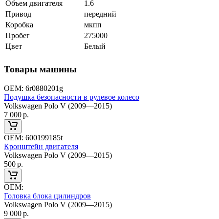
Объем двигателя
1.6
Привод
передний
Коробка
мкпп
Пробег
275000
Цвет
Белый
Товары машины
ОЕМ:
6r0880201g
Подушка безопасности в рулевое колесо
Volkswagen Polo V (2009—2015)
7 000
р.
ОЕМ:
600199185t
Кронштейн двигателя
Volkswagen Polo V (2009—2015)
500
р.
ОЕМ:
Головка блока цилиндров
Volkswagen Polo V (2009—2015)
9 000
р.