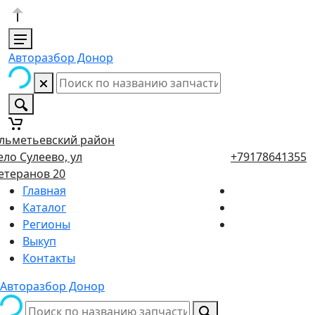
Авторазбор Донор
льметьевский район
ело Сулеево, ул
+79178641355
етеранов 20
Главная
Каталог
Регионы
Выкуп
Контакты
Авторазбор Донор